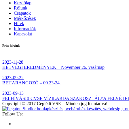
Kezdőlap
Rólunk
Csapatok
Mérkőzések
Hírek
Információk
Kapcsolat
Friss híreink
2023-11-28
HÉTVÉGI EREDMÉNYEK – November 26. vasárnap
2023-09-22
BEHARANGOZÓ – 09.23-24.
2023-09-13
FELHÍVÁS!!! CVSE VÍZILABDA SZAKOSZTÁLYA FELVÉTE
Copyright © 2017 Ceglédi VSE – Minden jog fenntartva!
Follow Us: