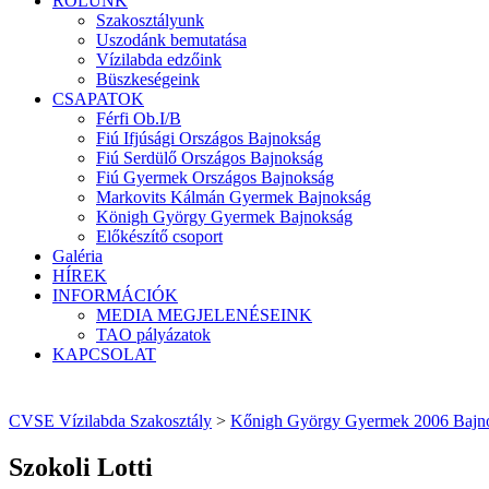
RÓLUNK
Szakosztályunk
Uszodánk bemutatása
Vízilabda edzőink
Büszkeségeink
CSAPATOK
Férfi Ob.I/B
Fiú Ifjúsági Országos Bajnokság
Fiú Serdülő Országos Bajnokság
Fiú Gyermek Országos Bajnokság
Markovits Kálmán Gyermek Bajnokság
Königh György Gyermek Bajnokság
Előkészítő csoport
Galéria
HÍREK
INFORMÁCIÓK
MEDIA MEGJELENÉSEINK
TAO pályázatok
KAPCSOLAT
CVSE Vízilabda Szakosztály
>
Kőnigh György Gyermek 2006 Bajn
Szokoli Lotti