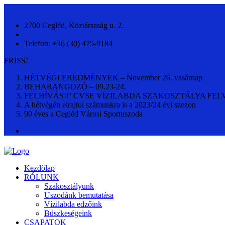
2700 Cegléd, Köztársaság u. 2.
Telefon: +36 (30) 475-9184
FRISS!
HÉTVÉGI EREDMÉNYEK – November 26. vasárnap
BEHARANGOZÓ – 09.23-24.
FELHÍVÁS!!! CVSE VÍZILABDA SZAKOSZTÁLYA FEL
A hétvégén elrajtol számunkra is a 2023/24 évi szezon
90 éves a Cegléd Városi Sportuszoda
Kezdőlap
RÓLUNK
Szakosztályunk
Uszodánk bemutatása
Vízilabda edzőink
Büszkeségeink
CSAPATOK