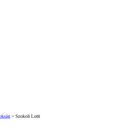
okság
>
Szokoli Lotti