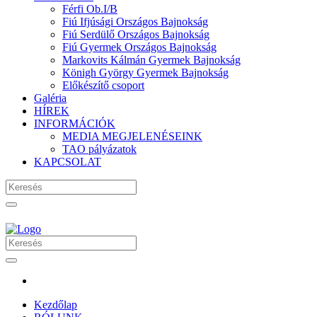
Férfi Ob.I/B
Fiú Ifjúsági Országos Bajnokság
Fiú Serdülő Országos Bajnokság
Fiú Gyermek Országos Bajnokság
Markovits Kálmán Gyermek Bajnokság
Königh György Gyermek Bajnokság
Előkészítő csoport
Galéria
HÍREK
INFORMÁCIÓK
MEDIA MEGJELENÉSEINK
TAO pályázatok
KAPCSOLAT
Kezdőlap