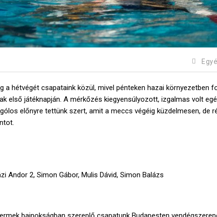
Egy
eg a hétvégét csapataink közül, mivel pénteken hazai környezetben f
k első játéknapján. A mérkőzés kiegyensúlyozott, izgalmas volt eg
ét gólos előnyre tettünk szert, amit a meccs végéig küzdelmesen, de 
ntot.
zi Andor 2, Simon Gábor, Mulis Dávid, Simon Balázs
gyermek bajnokságban szereplő csapatunk Budapesten vendégszerepe