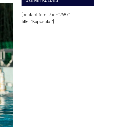
ÜZENETKÜLDÉS
[contact-form-7 id="2687"
title="Kapcsolat"]