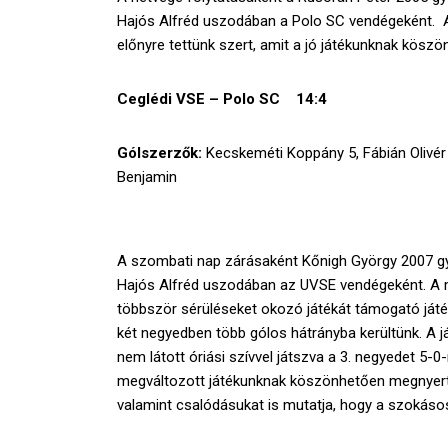
Hajós Alfréd uszodában a Polo SC vendégeként. A
előnyre tettünk szert, amit a jó játékunknak kösz
Ceglédi VSE – Polo SC 14:4
Gólszerzők:
Kecskeméti Koppány 5, Fábián Olivér 
Benjamin
A szombati nap zárásaként Kőnigh György 2007 g
Hajós Alfréd uszodában az UVSE vendégeként. A m
többször sérüléseket okozó játékát támogató játékv
két negyedben több gólos hátrányba kerültünk. A já
nem látott óriási szívvel játszva a 3. negyedet 5-0
megváltozott játékunknak köszönhetően megnyert
valamint csalódásukat is mutatja, hogy a szokáso