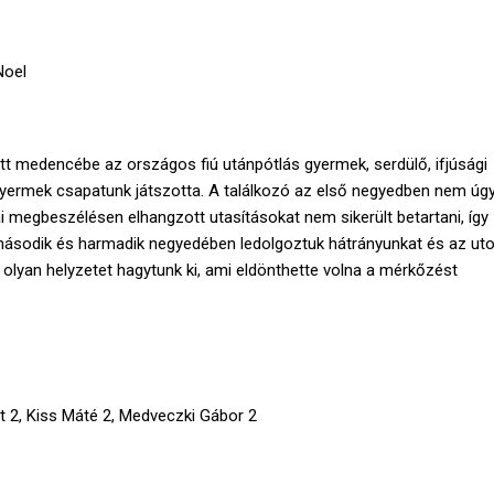
Noel
tt medencébe az országos fiú utánpótlás gyermek, serdülő, ifjúsági
gyermek csapatunk játszotta. A találkozó az első negyedben nem úg
kai megbeszélésen elhangzott utasításokat nem sikerült betartani, így
s második és harmadik negyedében ledolgoztuk hátrányunkat és az ut
 olyan helyzetet hagytunk ki, ami eldönthette volna a mérkőzést
 2, Kiss Máté 2, Medveczki Gábor 2