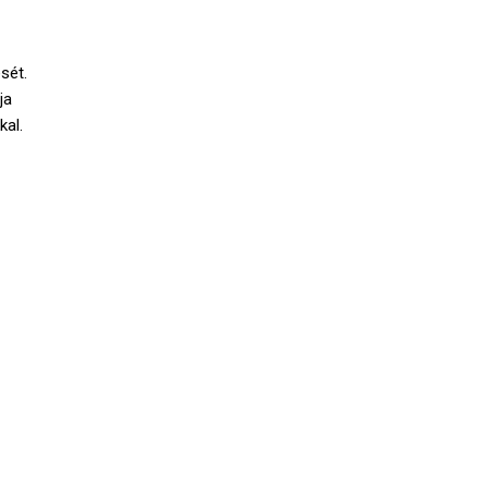
sét.
ja
kal.
SS HÍREINK
2023-11-28
HÉTVÉGI EREDMÉNYEK – November 26. vasárnap
2023-09-22