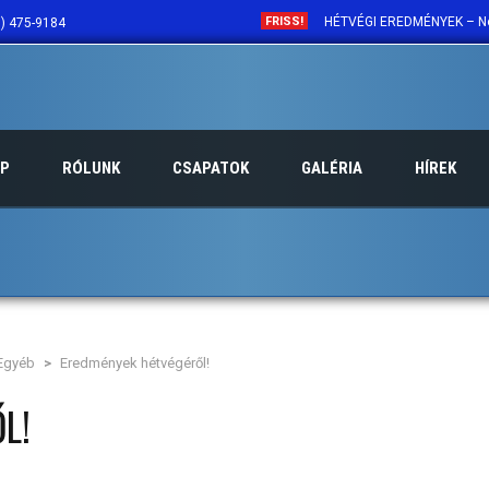
FRISS!
HÉTVÉGI EREDMÉNYEK – No
) 475-9184
BEHARANGOZÓ – 09.23-24
FELHÍVÁS!!! CVSE VÍZILA
A hétvégén elrajtol számun
AP
RÓLUNK
CSAPATOK
GALÉRIA
HÍREK
90 éves a Cegléd Városi S
Egyéb
>
Eredmények hétvégéről!
L!