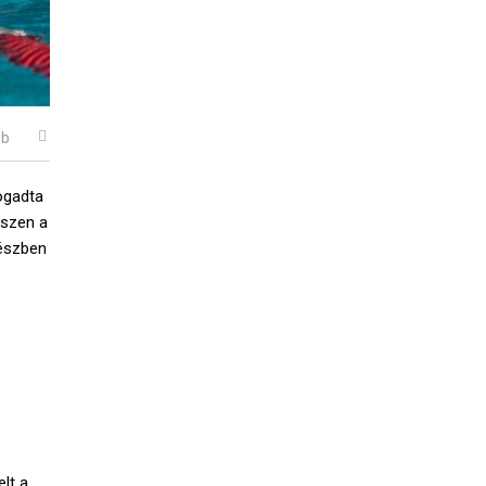
éb
ogadta
észen a
részben
lt a