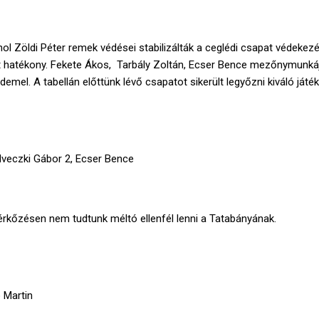
l Zöldi Péter remek védései stabilizálták a ceglédi csapat védekezé
t hatékony. Fekete Ákos, Tarbály Zoltán, Ecser Bence mezőnymunká
demel. A tabellán előttünk lévő csapatot sikerült legyőzni kiváló játék
dveczki Gábor 2, Ecser Bence
érkőzésen nem tudtunk méltó ellenfél lenni a Tatabányának.
NAVIGÁCIÓ
FRI
Kezdőlap
Rólunk
 Martin
Csapatok
Mérkőzések