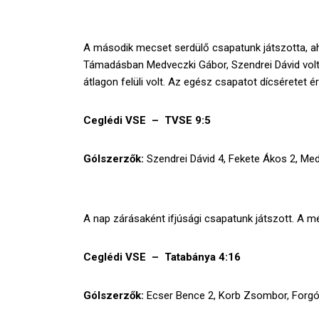
A második mecset serdülő csapatunk játszotta, aho
Támadásban Medveczki Gábor, Szendrei Dávid vol
átlagon felüli volt. Az egész csapatot dícséretet ér
Ceglédi VSE – TVSE 9:5
Gólszerzők:
Szendrei Dávid 4, Fekete Ákos 2, Me
A nap zárásaként ifjúsági csapatunk játszott. A m
Ceglédi VSE – Tatabánya 4:16
2700 Cegléd, Köztársaság u. 2.
Gólszerzők:
Ecser Bence 2, Korb Zsombor, Forgó
+36 (30) 475-9184