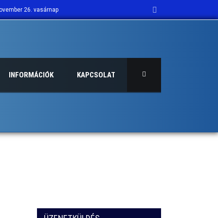
vember 26. vasárnap
.
BDA SZAKOSZTÁLYA FELVÉTELT HIRDET
kra is a 2023/24 évi szezon
INFORMÁCIÓK
KAPCSOLAT
portuszoda