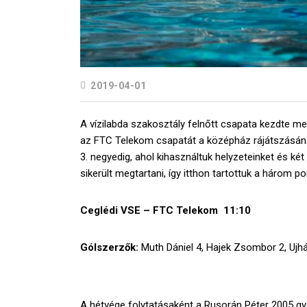
2019-04-01
A vízilabda szakosztály felnőtt csapata kezdte m
az FTC Telekom csapatát a középház rájátszásána
3. negyedig, ahol kihasználtuk helyzeteinket és k
sikerült megtartani, így itthon tartottuk a három po
Ceglédi VSE – FTC Telekom 11:10
Gólszerzők:
Muth Dániel 4, Hajek Zsombor 2, Ujhá
A hétvége folytatásaként a Rusorán Péter 2005 