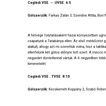
Ceglédi VSE – UVSE 6:5
Gólszerzők:
Farkas Zalán 3, Szendrei Attila, Bori 
A hétvége folytatásaként hazai környezetben ugro
csapatunk a Tatabánya ellen. Az első mérkőzést 
alakult, ahogy azt mi szerettük volna, hisz a takti
ellenfelünk két gólos előnyre tett szert. A mecc
negyedet döntetlennel vártuk. A 4. negyedben több
kimenetelét.
Ceglédi VSE . TVSE 8:10
Gólszerzők:
Kecskeméti Koppány 2, Szabó Róbert