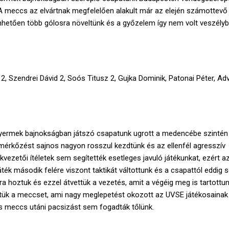
 meccs az elvártnak megfelelően alakult már az elején számottevő
önhetően több gólosra növeltünk és a győzelem így nem volt veszélyb
2, Szendrei Dávid 2, Soós Titusz 2, Gujka Dominik, Patonai Péter, Adv
yermek bajnokságban játszó csapatunk ugrott a medencébe szintén
érkőzést sajnos nagyon rosszul kezdtünk és az ellenfél agresszív
ezetői ítéletek sem segítették esetleges javuló játékunkat, ezért a
ték második felére viszont taktikát váltottunk és a csapattól eddig 
-ra hoztuk és ezzel átvettük a vezetés, amit a végéig meg is tartottun
ük a meccset, ami nagy meglepetést okozott az UVSE játékosainak
s meccs utáni pacsizást sem fogadták tőlünk.