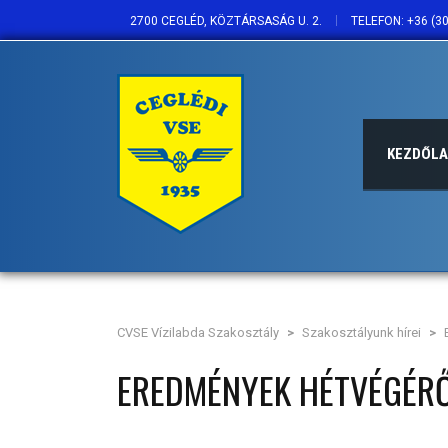
2700 CEGLÉD, KÖZTÁRSASÁG U. 2.
TELEFON: +36 (30
KEZDŐL
CVSE Vízilabda Szakosztály
>
Szakosztályunk hírei
>
EREDMÉNYEK HÉTVÉGÉRŐ