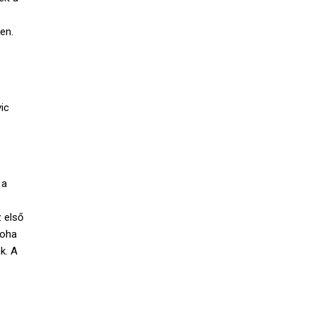
en.
ic
 a
z első
soha
k. A