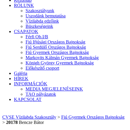
Kezdőlap
RÓLUNK
Szakosztályunk
Uszodánk bemutatása
Vízilabda edzőink
Büszkeségeink
CSAPATOK
Férfi Ob.I/B
Fiú Ifjúsági Országos Bajnokság
Fiú Serdülő Országos Bajnokság
Fiú Gyermek Országos Bajnokság
Markovits Kálmán Gyermek Bajnokság
Königh György Gyermek Bajnokság
Előkészítő csoport
Galéria
HÍREK
INFORMÁCIÓK
MEDIA MEGJELENÉSEINK
TAO pályázatok
KAPCSOLAT
CVSE Vízilabda Szakosztály
>
Fiú Gyermek Országos Bajnokság
>
20178
Bencze Bátor