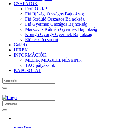
CSAPATOK
Férfi Ob.I/B
Fiú Ifjúsági Országos Bajnokság
Fiú Serdülő Országos Bajnokság
Fiú Gyermek Országos Bajnokság
Markovits Kálmán Gyermek Bajnokság
Königh György Gyermek Bajnokság
Előkészítő csoport
Galéria
HÍREK
INFORMÁCIÓK
MEDIA MEGJELENÉSEINK
TAO pályázatok
KAPCSOLAT