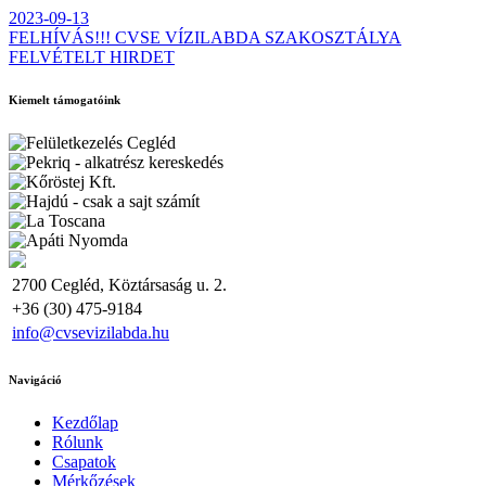
2023-09-13
FELHÍVÁS!!! CVSE VÍZILABDA SZAKOSZTÁLYA
FELVÉTELT HIRDET
Kiemelt támogatóink
2700 Cegléd, Köztársaság u. 2.
+36 (30) 475-9184
info@cvsevizilabda.hu
Navigáció
Kezdőlap
Rólunk
Csapatok
Mérkőzések