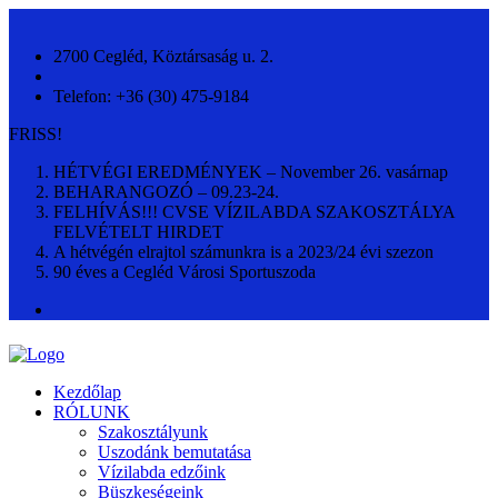
2700 Cegléd, Köztársaság u. 2.
Telefon: +36 (30) 475-9184
FRISS!
HÉTVÉGI EREDMÉNYEK – November 26. vasárnap
BEHARANGOZÓ – 09.23-24.
FELHÍVÁS!!! CVSE VÍZILABDA SZAKOSZTÁLYA
FELVÉTELT HIRDET
A hétvégén elrajtol számunkra is a 2023/24 évi szezon
90 éves a Cegléd Városi Sportuszoda
Kezdőlap
RÓLUNK
Szakosztályunk
Uszodánk bemutatása
Vízilabda edzőink
Büszkeségeink