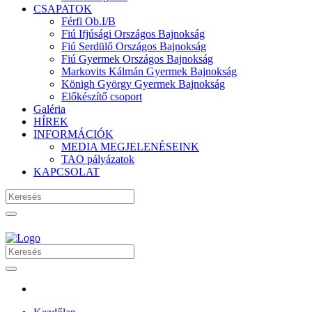
CSAPATOK
Férfi Ob.I/B
Fiú Ifjúsági Országos Bajnokság
Fiú Serdülő Országos Bajnokság
Fiú Gyermek Országos Bajnokság
Markovits Kálmán Gyermek Bajnokság
Königh György Gyermek Bajnokság
Előkészítő csoport
Galéria
HÍREK
INFORMÁCIÓK
MEDIA MEGJELENÉSEINK
TAO pályázatok
KAPCSOLAT