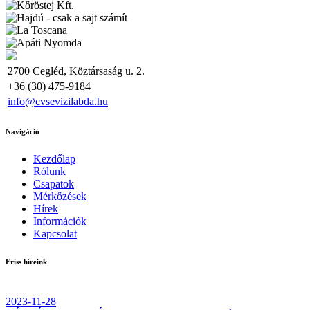
2700 Cegléd, Köztársaság u. 2.
+36 (30) 475-9184
info@cvsevizilabda.hu
Navigáció
Kezdőlap
Rólunk
Csapatok
Mérkőzések
Hírek
Információk
Kapcsolat
Friss híreink
2023-11-28