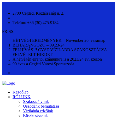
2700 Cegléd, Köztársaság u. 2.
Telefon: +36 (30) 475-9184
FRISS!
HÉTVÉGI EREDMÉNYEK – November 26. vasárnap
BEHARANGOZÓ – 09.23-24.
FELHÍVÁS!!! CVSE VÍZILABDA SZAKOSZTÁLYA
FELVÉTELT HIRDET
A hétvégén elrajtol számunkra is a 2023/24 évi szezon
90 éves a Cegléd Városi Sportuszoda
Kezdőlap
RÓLUNK
Szakosztályunk
Uszodánk bemutatása
Vízilabda edzőink
Büszkeségeink