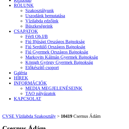
Kezdőlap
RÓLUNK
Szakosztályunk
Uszodánk bemutatása
Vízilabda edzőink
Büszkeségeink
CSAPATOK
Férfi Ob.I/B
Fiú Ifjúsági Országos Bajnokság
Fiú Serdülő Országos Bajnokság
Fiú Gyermek Országos Bajnokság
Markovits Kálmán Gyermek Bajnokság
Königh György Gyermek Bajnokság
Előkészítő csoport
Galéria
HÍREK
INFORMÁCIÓK
MEDIA MEGJELENÉSEINK
TAO pályázatok
KAPCSOLAT
CVSE Vízilabda Szakosztály
>
10419
Csernus Ádám
Csernus Ádám