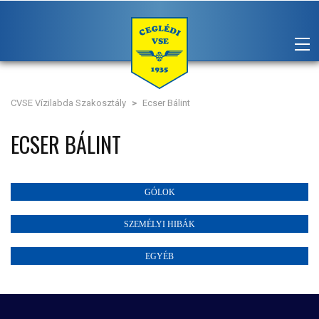
CVSE Vízilabda Szakosztály
>
Ecser Bálint
ECSER BÁLINT
GÓLOK
SZEMÉLYI HIBÁK
EGYÉB