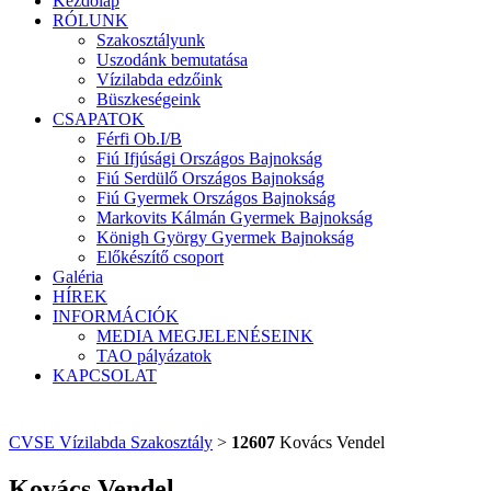
Kezdőlap
RÓLUNK
Szakosztályunk
Uszodánk bemutatása
Vízilabda edzőink
Büszkeségeink
CSAPATOK
Férfi Ob.I/B
Fiú Ifjúsági Országos Bajnokság
Fiú Serdülő Országos Bajnokság
Fiú Gyermek Országos Bajnokság
Markovits Kálmán Gyermek Bajnokság
Königh György Gyermek Bajnokság
Előkészítő csoport
Galéria
HÍREK
INFORMÁCIÓK
MEDIA MEGJELENÉSEINK
TAO pályázatok
KAPCSOLAT
CVSE Vízilabda Szakosztály
>
12607
Kovács Vendel
Kovács Vendel