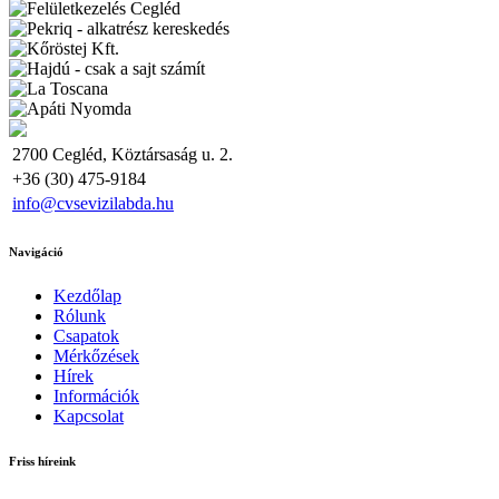
2700 Cegléd, Köztársaság u. 2.
+36 (30) 475-9184
info@cvsevizilabda.hu
Navigáció
Kezdőlap
Rólunk
Csapatok
Mérkőzések
Hírek
Információk
Kapcsolat
Friss híreink