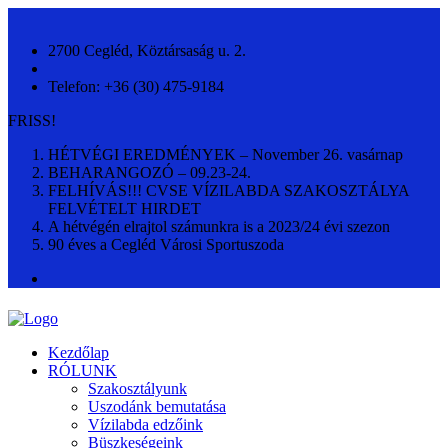
2700 Cegléd, Köztársaság u. 2.
Telefon: +36 (30) 475-9184
FRISS!
HÉTVÉGI EREDMÉNYEK – November 26. vasárnap
BEHARANGOZÓ – 09.23-24.
FELHÍVÁS!!! CVSE VÍZILABDA SZAKOSZTÁLYA
FELVÉTELT HIRDET
A hétvégén elrajtol számunkra is a 2023/24 évi szezon
90 éves a Cegléd Városi Sportuszoda
Kezdőlap
RÓLUNK
Szakosztályunk
Uszodánk bemutatása
Vízilabda edzőink
Büszkeségeink