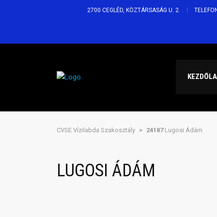
2700 CEGLÉD, KÖZTÁRSASÁG U. 2.
TELEFON
KEZDŐL
CVSE Vízilabda Szakosztály
>
24187
Lugosi Ádám
LUGOSI ÁDÁM