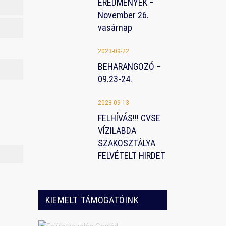
EREDMÉNYEK –
November 26.
vasárnap
2023-09-22
BEHARANGOZÓ –
09.23-24.
2023-09-13
FELHÍVÁS!!! CVSE
VÍZILABDA
SZAKOSZTÁLYA
FELVÉTELT HIRDET
SS HÍREINK
2023-11-28
HÉTVÉGI EREDMÉNYEK –
KIEMELT TÁMOGATÓINK
November 26. vasárnap