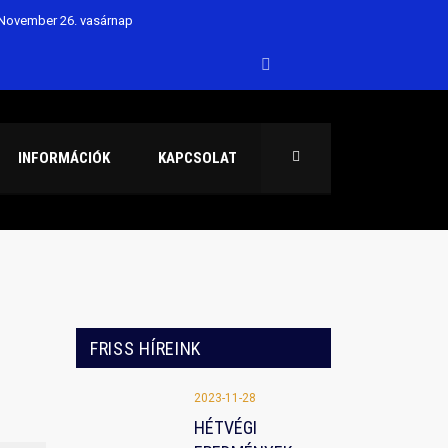
ovember 26. vasárnap
4.
ABDA SZAKOSZTÁLYA FELVÉTELT HIRDET
nkra is a 2023/24 évi szezon
INFORMÁCIÓK
KAPCSOLAT
Sportuszoda
FRISS HÍREINK
2023-11-28
HÉTVÉGI