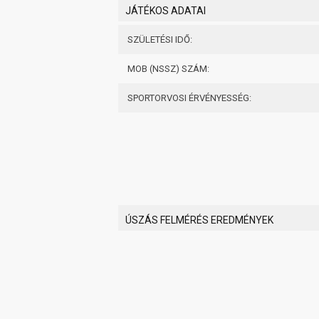
JÁTÉKOS ADATAI
SZÜLETÉSI IDŐ:
MOB (NSSZ) SZÁM:
SPORTORVOSI ÉRVÉNYESSÉG:
NAVIGÁCIÓ
FRI
ÚSZÁS FELMÉRÉS EREDMÉNYEK
Kezdőlap
Rólunk
Csapatok
Mérkőzések
Hírek
Információk