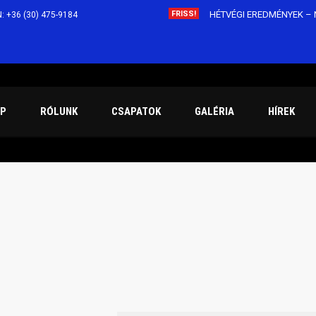
FRISS!
HÉTVÉGI EREDMÉNYEK – N
: +36 (30) 475-9184
BEHARANGOZÓ – 09.23-2
FELHÍVÁS!!! CVSE VÍZIL
A hétvégén elrajtol számu
AP
RÓLUNK
CSAPATOK
GALÉRIA
HÍREK
90 éves a Cegléd Városi 