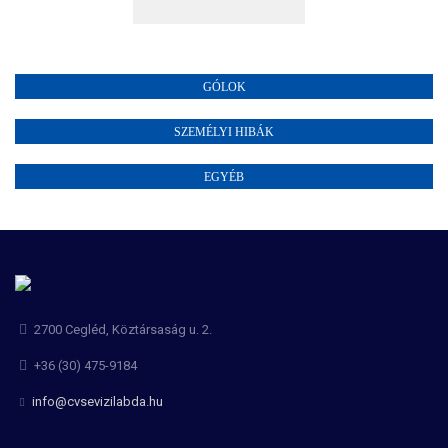
GÓLOK
SZEMÉLYI HIBÁK
EGYÉB
2700 Cegléd, Köztársaság u. 2.
+36 (30) 475-9184
info@cvsevizilabda.hu