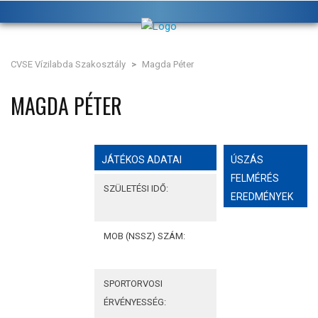
CVSE Vízilabda Szakosztály
>
Magda Péter
MAGDA PÉTER
JÁTÉKOS ADATAI
ÚSZÁS
FELMÉRÉS
SZÜLETÉSI IDŐ:
EREDMÉNYEK
MOB (NSSZ) SZÁM:
SPORTORVOSI
ÉRVÉNYESSÉG: