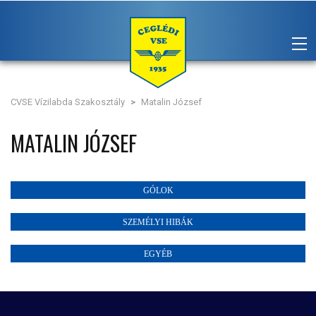
CVSE Vízilabda Szakosztály
>
Matalin József
MATALIN JÓZSEF
GÓLOK
SZEMÉLYI HIBÁK
EGYÉB