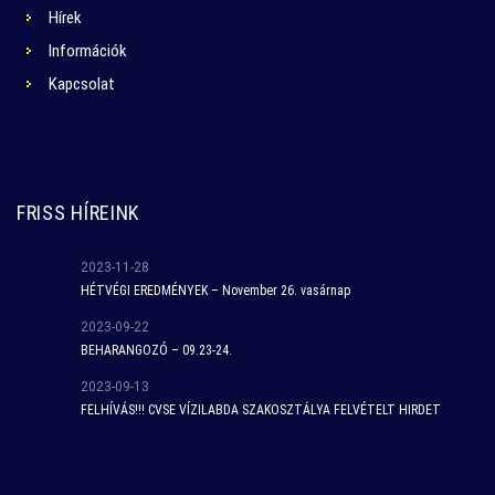
Hírek
Információk
Kapcsolat
FRISS HÍREINK
2023-11-28
HÉTVÉGI EREDMÉNYEK – November 26. vasárnap
2023-09-22
BEHARANGOZÓ – 09.23-24.
2023-09-13
FELHÍVÁS!!! CVSE VÍZILABDA SZAKOSZTÁLYA FELVÉTELT HIRDET