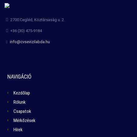
2700 Cegléd, Köztársaság u. 2.
+36 (30) 475-9184
info@cvsevizilabda.hu
NAVIGÁCIÓ
Kezdőlap
Rólunk
Csapatok
Mérkőzések
Hírek