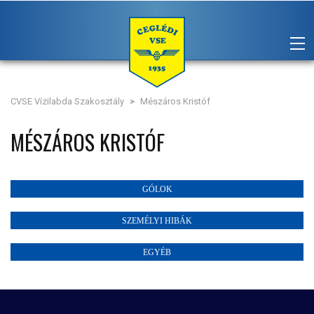
CVSE Vízilabda Szakosztály
>
Mészáros Kristóf
MÉSZÁROS KRISTÓF
GÓLOK
SZEMÉLYI HIBÁK
EGYÉB