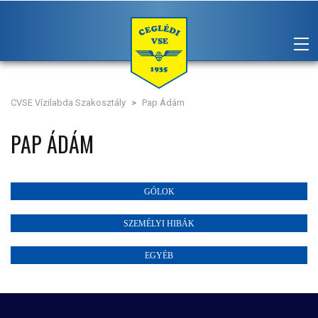
CVSE Vízilabda Szakosztály
>
Pap Ádám
PAP ÁDÁM
GÓLOK
SZEMÉLYI HIBÁK
EGYÉB