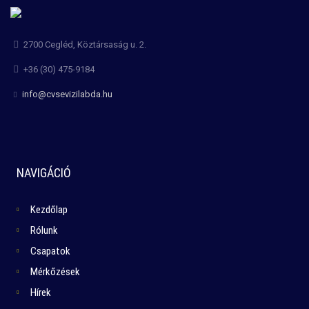
2700 Cegléd, Köztársaság u. 2.
+36 (30) 475-9184
info@cvsevizilabda.hu
NAVIGÁCIÓ
Kezdőlap
Rólunk
Csapatok
Mérkőzések
Hírek