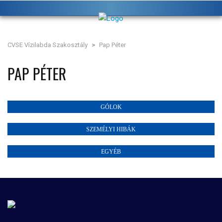
CVSE Vízilabda Szakosztály
>
Pap Péter
PAP PÉTER
GÓLOK
SZEMÉLYI HIBÁK
EGYÉB