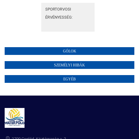
SPORTORVOSI
ÉRVÉNYESSÉG:
GÓLOK
SZEMÉLYI HIBÁK
EGYÉB
2700 Cegléd, Köztársaság u. 2.