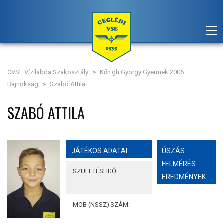
CVSE Vízilabda Szakosztály
>
Kőnigh György Gyermek 2006
Bajnokság
>
Szabó Attila
SZABÓ ATTILA
JÁTÉKOS ADATAI
ÚSZÁS
FELMÉRÉS
SZÜLETÉSI IDŐ:
EREDMÉNYEK
MOB (NSSZ) SZÁM: