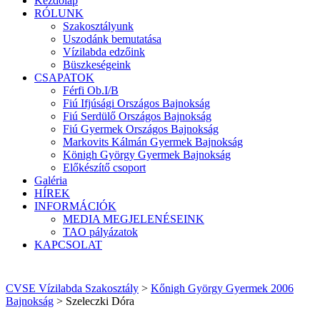
Kezdőlap
RÓLUNK
Szakosztályunk
Uszodánk bemutatása
Vízilabda edzőink
Büszkeségeink
CSAPATOK
Férfi Ob.I/B
Fiú Ifjúsági Országos Bajnokság
Fiú Serdülő Országos Bajnokság
Fiú Gyermek Országos Bajnokság
Markovits Kálmán Gyermek Bajnokság
Königh György Gyermek Bajnokság
Előkészítő csoport
Galéria
HÍREK
INFORMÁCIÓK
MEDIA MEGJELENÉSEINK
TAO pályázatok
KAPCSOLAT
CVSE Vízilabda Szakosztály
>
Kőnigh György Gyermek 2006
Bajnokság
>
Szeleczki Dóra