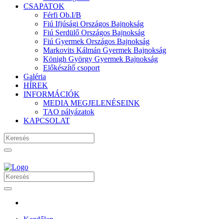
CSAPATOK
Férfi Ob.I/B
Fiú Ifjúsági Országos Bajnokság
Fiú Serdülő Országos Bajnokság
Fiú Gyermek Országos Bajnokság
Markovits Kálmán Gyermek Bajnokság
Königh György Gyermek Bajnokság
Előkészítő csoport
Galéria
HÍREK
INFORMÁCIÓK
MEDIA MEGJELENÉSEINK
TAO pályázatok
KAPCSOLAT