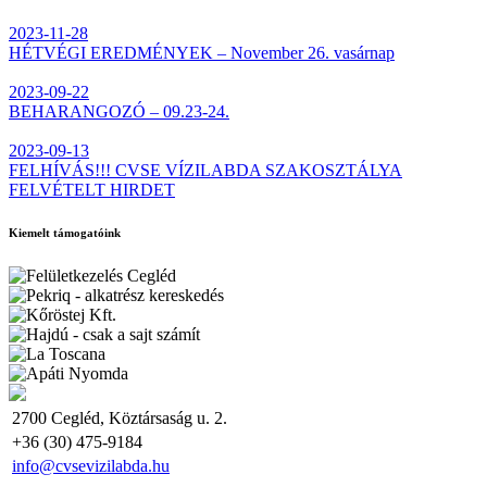
2023-11-28
HÉTVÉGI EREDMÉNYEK – November 26. vasárnap
2023-09-22
BEHARANGOZÓ – 09.23-24.
2023-09-13
FELHÍVÁS!!! CVSE VÍZILABDA SZAKOSZTÁLYA
FELVÉTELT HIRDET
Kiemelt támogatóink
2700 Cegléd, Köztársaság u. 2.
+36 (30) 475-9184
info@cvsevizilabda.hu