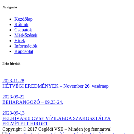
Navigáció
Kezdőlap
Rólunk
Csapatok
Mérkőzések
Hírek
Információk
Kapcsolat
Friss híreink
2023-11-28
HÉTVÉGI EREDMÉNYEK – November 26. vasárnap
2023-09-22
BEHARANGOZÓ – 09.23-24.
2023-09-13
FELHÍVÁS!!! CVSE VÍZILABDA SZAKOSZTÁLYA
FELVÉTELT HIRDET
Copyright © 2017 Ceglédi VSE – Minden jog fenntartva!