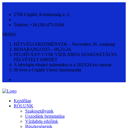
2700 Cegléd, Köztársaság u. 2.
Telefon: +36 (30) 475-9184
FRISS!
HÉTVÉGI EREDMÉNYEK – November 26. vasárnap
BEHARANGOZÓ – 09.23-24.
FELHÍVÁS!!! CVSE VÍZILABDA SZAKOSZTÁLYA
FELVÉTELT HIRDET
A hétvégén elrajtol számunkra is a 2023/24 évi szezon
90 éves a Cegléd Városi Sportuszoda
Kezdőlap
RÓLUNK
Szakosztályunk
Uszodánk bemutatása
Vízilabda edzőink
Büszkeségeink