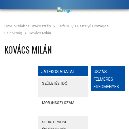
CVSE Vízilabda Szakosztály
>
Férfi OB I/B Osztályú Országos
Bajnokság
>
Kovács Milán
KOVÁCS MILÁN
JÁTÉKOS ADATAI
ÚSZÁS
FELMÉRÉS
SZÜLETÉSI IDŐ:
EREDMÉNYEK
MOB (NSSZ) SZÁM:
SPORTORVOSI