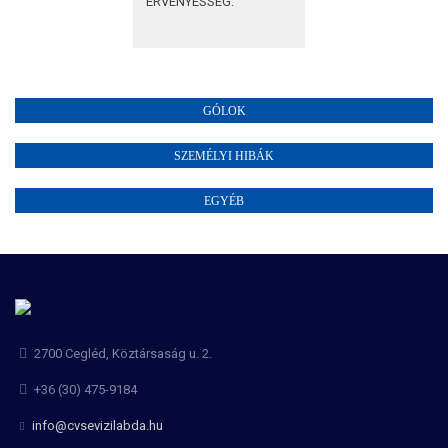
ÉRVÉNYESSÉG:
GÓLOK
SZEMÉLYI HIBÁK
EGYÉB
2700 Cegléd, Köztársaság u. 2.
+36 (30) 475-9184
info@cvsevizilabda.hu