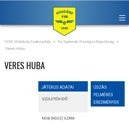
CVSE Vízilabda Szakosztály
>
Fiú Gyermek Országos Bajnokság
>
Veres Huba
VERES HUBA
JÁTÉKOS ADATAI
ÚSZÁS
FELMÉRÉS
SZÜLETÉSI IDŐ:
EREDMÉNYEK
MOB (NSSZ) SZÁM: