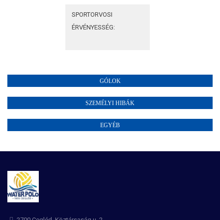
SPORTORVOSI
ÉRVÉNYESSÉG:
GÓLOK
SZEMÉLYI HIBÁK
EGYÉB
2700 Cegléd, Köztársaság u. 2.