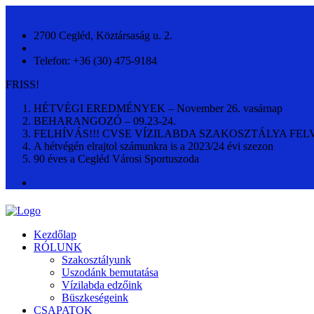
2700 Cegléd, Köztársaság u. 2.
Telefon: +36 (30) 475-9184
FRISS!
HÉTVÉGI EREDMÉNYEK – November 26. vasárnap
BEHARANGOZÓ – 09.23-24.
FELHÍVÁS!!! CVSE VÍZILABDA SZAKOSZTÁLYA FEL
A hétvégén elrajtol számunkra is a 2023/24 évi szezon
90 éves a Cegléd Városi Sportuszoda
Kezdőlap
RÓLUNK
Szakosztályunk
Uszodánk bemutatása
Vízilabda edzőink
Büszkeségeink
CSAPATOK