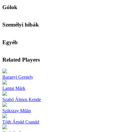
Gólok
Személyi hibák
Egyéb
Related Players
Baranyi Gergely
Lantai Márk
Szabó Álmos Kende
Szikszay Milán
Tóth Árpád Csanád