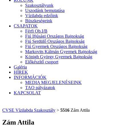
RÓLUNK
Szakosztályunk
Uszodánk bemutatása
Vízilabda edzőink
Büszkeségeink
CSAPATOK
Férfi Ob.I/B
Fiú Ifjúsági Országos Bajnokság
Fiú Serdülő Országos Bajnokság
Fiú Gyermek Országos Bajnokság
Markovits Kálmán Gyermek Bajnokság
Königh György Gyermek Bajnokság
Előkészítő csoport
Galéria
HÍREK
INFORMÁCIÓK
MEDIA MEGJELENÉSEINK
TAO pályázatok
KAPCSOLAT
CVSE Vízilabda Szakosztály
>
5516
Zám Attila
Zám Attila