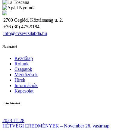
2700 Cegléd, Köztársaság u. 2.
+36 (30) 475-9184
info@cvsevizilabda.hu
Navigáció
Kezdőlap
Rólunk
Csapatok
Mérkőzések
Hírek
Információk
Kapcsolat
Friss híreink
2023-11-28
HÉTVÉGI EREDMÉNYEK – November 26. vasárnap