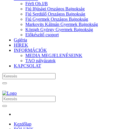
Férfi Ob.I/B
Fiú Ifjúsági Országos Bajnokság
Fiú Serdülő Országos Bajnokság
Fiú Gyermek Országos Bajnokság
Markovits Kálmán Gyermek Bajnokság
Königh György Gyermek Bajnokság
Előkészítő csoport
Galéria
HÍREK
INFORMÁCIÓK
MEDIA MEGJELENÉSEINK
TAO pályázatok
KAPCSOLAT
Kezdőlap