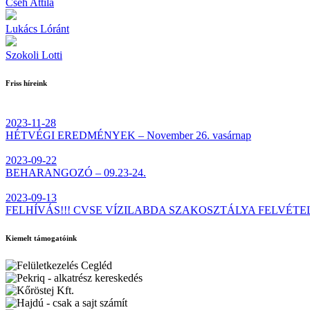
Cseh Attila
Lukács Lóránt
Szokoli Lotti
Friss híreink
2023-11-28
HÉTVÉGI EREDMÉNYEK – November 26. vasárnap
2023-09-22
BEHARANGOZÓ – 09.23-24.
2023-09-13
FELHÍVÁS!!! CVSE VÍZILABDA SZAKOSZTÁLYA FELVÉTE
Kiemelt támogatóink