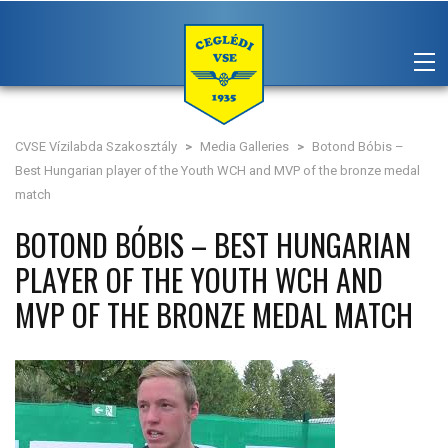
CVSE Vízilabda Szakosztály
>
Media Galleries
>
Botond Bóbis –
Best Hungarian player of the Youth WCH and MVP of the bronze medal
match
BOTOND BÓBIS – BEST HUNGARIAN
PLAYER OF THE YOUTH WCH AND
MVP OF THE BRONZE MEDAL MATCH