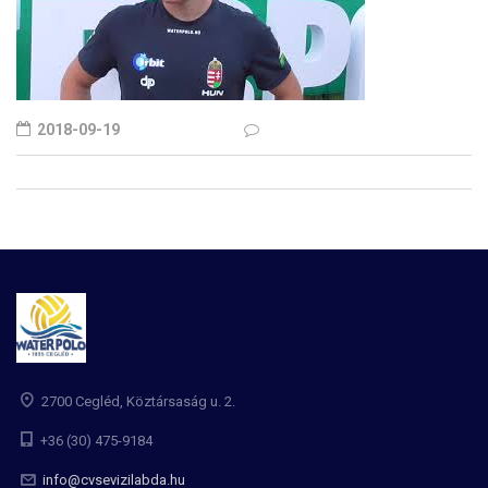
2018-09-19
2700 Cegléd, Köztársaság u. 2.
+36 (30) 475-9184
info@cvsevizilabda.hu