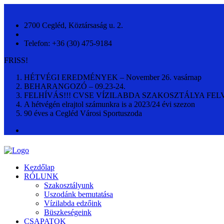
2700 Cegléd, Köztársaság u. 2.
Telefon: +36 (30) 475-9184
FRISS!
HÉTVÉGI EREDMÉNYEK – November 26. vasárnap
BEHARANGOZÓ – 09.23-24.
FELHÍVÁS!!! CVSE VÍZILABDA SZAKOSZTÁLYA FEL
A hétvégén elrajtol számunkra is a 2023/24 évi szezon
90 éves a Cegléd Városi Sportuszoda
Kezdőlap
RÓLUNK
Szakosztályunk
Uszodánk bemutatása
Vízilabda edzőink
Büszkeségeink
CSAPATOK