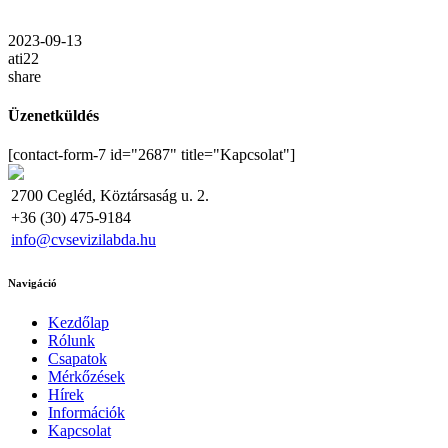
2023-09-13
ati22
share
Üzenetküldés
[contact-form-7 id="2687" title="Kapcsolat"]
2700 Cegléd, Köztársaság u. 2.
+36 (30) 475-9184
info@cvsevizilabda.hu
Navigáció
Kezdőlap
Rólunk
Csapatok
Mérkőzések
Hírek
Információk
Kapcsolat