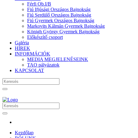
Férfi Ob.I/B
Fiú Ifjúsági Országos Bajnokság
Fiú Serdülő Országos Bajnokság
Fiú Gyermek Országos Bajnokság
Markovits Kálmán Gyermek Bajnokság
Königh György Gyermek Bajnokság
Előkészítő csoport
Galéria
HÍREK
INFORMÁCIÓK
MEDIA MEGJELENÉSEINK
TAO pályázatok
KAPCSOLAT
Kezdőlap