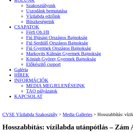
RÓLUNK
Szakosztályunk
Uszodánk bemutatása
Vízilabda edzőink
Büszkeségeink
CSAPATOK
Férfi Ob.I/B
Fiú Ifjúsági Országos Bajnokság
Fiú Serdülő Országos Bajnokság
Fiú Gyermek Országos Bajnokság
Markovits Kálmán Gyermek Bajnokság
Königh György Gyermek Bajnokság
Előkészítő csoport
Galéria
HÍREK
INFORMÁCIÓK
MEDIA MEGJELENÉSEINK
TAO pályázatok
KAPCSOLAT
CVSE Vízilabda Szakosztály
>
Media Galleries
>
Hosszabbítás: vízi
Hosszabbítás: vízilabda utánpótlás – Zám 